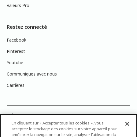
Valeurs Pro
Restez connecté
Facebook
Pinterest
Youtube
Communiquez avec nous
Carrières
PRÉCISION DES COULEURS : Veuillez noter que les couleurs affichées à
l’écran peuvent ne pas correspondre exactement aux couleurs de
En cliquant sur « Accepter tous les cookies », vous
peinture réelles en raison des variations de calibration des écrans.
acceptez le stockage des cookies sur votre appareil pour
Vous pouvez apporter les numéros d’échantillons de couleur de
améliorer la navigation sur le site, analyser l’utilisation du