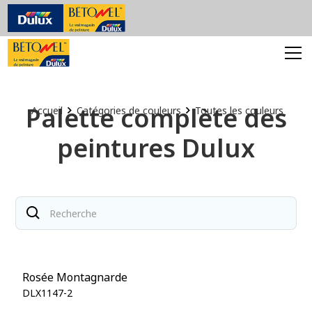
Palette complète des
Accueil
Catégories de couleurs
Toutes les couleurs
peintures Dulux
Rosée Montagnarde
DLX1147-2