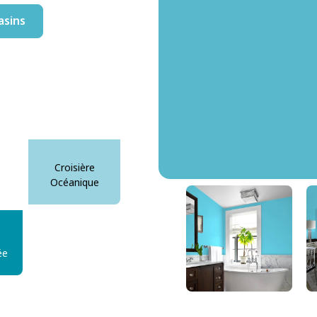
asins
Croisière
Océanique
Profondeurs Océaniques
DLX1236-5
ée