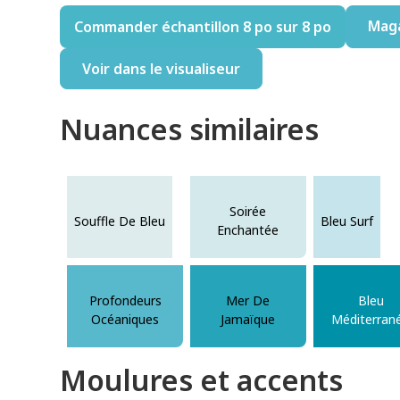
Mag
Commander échantillon 8 po sur 8 po
Voir dans le visualiseur
Nuances similaires
Soirée
Souffle De Bleu
Bleu Surf
Enchantée
Profondeurs
Mer De
Bleu
Océaniques
Jamaïque
Méditerran
Moulures et accents