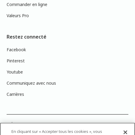
Commander en ligne
Valeurs Pro
Restez connecté
Facebook
Pinterest
Youtube
Communiquez avec nous
Carrières
PRÉCISION DES COULEURS : Veuillez noter que les couleurs affichées à
l’écran peuvent ne pas correspondre exactement aux couleurs de
En cliquant sur « Accepter tous les cookies », vous