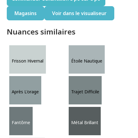
Magasins
Voir dans le visualiseur
Nuances similaires
Frisson Hivernal
Étoile Nautique
Après L'orage
Trajet Difficile
Fantôme
Métal Brillant