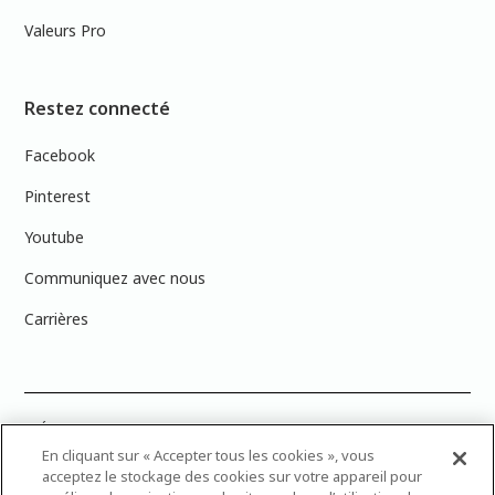
Valeurs Pro
Restez connecté
Facebook
Pinterest
Youtube
Communiquez avec nous
Carrières
PRÉCISION DES COULEURS : Veuillez noter que les couleurs affichées à
l’écran peuvent ne pas correspondre exactement aux couleurs de
En cliquant sur « Accepter tous les cookies », vous
peinture réelles en raison des variations de calibration des écrans.
acceptez le stockage des cookies sur votre appareil pour
Vous pouvez apporter les numéros d’échantillons de couleur de