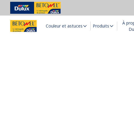
À pro
Couleur et astuces
Produits
Du
Tro
Trouvez
Nous vous s
téléphone, o
coordonnées ain