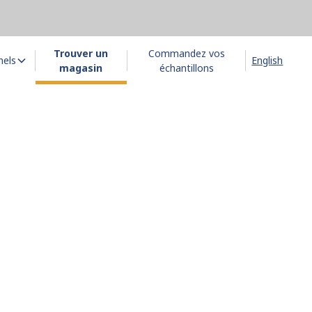
Trouver un
Commandez vos
nels
English
magasin
échantillons
asin
de chez.
sécurité par
z inclure vos
tés et nous vous