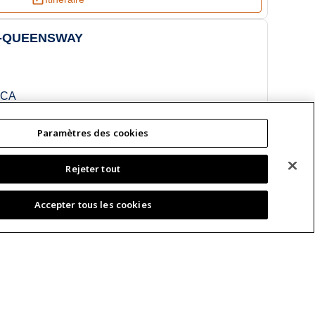
7-QUEENSWAY
 CA
Paramètres des cookies
Rejeter tout
Afficher sur la carte
Itinéraire
Accepter tous les cookies
 131-LAWRENCE
2Z6, CA