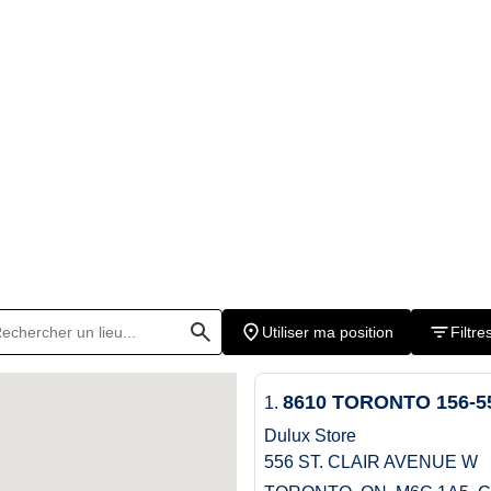
rsque votre commande sera prête à être ramass
ible dans certains magasins, moyennant un fra
Utiliser ma position
Filtre
8610 TORONTO 156-55
1.
Dulux Store
556 ST. CLAIR AVENUE W