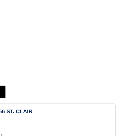
ée. La livraison
is additionnel.
s
6 ST. CLAIR