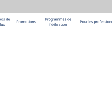
pos de
Programmes de
Promotions
Pour les profession
lux
fidélisation
uver un mag
 un magasin Bétonel-Dulux situé le plus près 
uggérons de passer votre commande en toute 
u par courriel pour faciliter le service. Veuille
si que le jour et l'heure de ramassage souhai