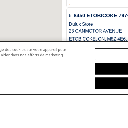
8450 ETOBICOKE 79
6.
Dulux Store
23 CANMOTOR AVENUE
ETOBICOKE, ON, M8Z 4E6,
416-503-8077
age des cookies sur votre appareil pour
ous aider dans nos efforts de marketing.
PAF8450@cil.ca
6.75 mi
8582 SCARBOROUGH
7.
Dulux Store
2094 LAWRENCE AVE E.
SCARBOROUGH, ON, M1R 