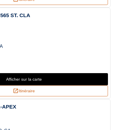
565 ST. CLA
CA
Afficher sur la carte
Itinéraire
1-APEX