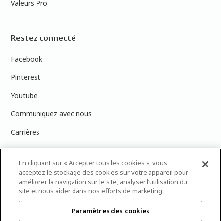
Valeurs Pro
Restez connecté
Facebook
Pinterest
Youtube
Communiquez avec nous
Carrières
En cliquant sur « Accepter tous les cookies », vous
acceptez le stockage des cookies sur votre appareil pour
PRÉCISION DES COULEURS : Veuillez noter que les couleurs affichées à
améliorer la navigation sur le site, analyser l’utilisation du
l’écran peuvent ne pas correspondre exactement aux couleurs de
site et nous aider dans nos efforts de marketing.
peinture réelles en raison des variations de calibration des écrans.
Vous pouvez apporter les numéros d’échantillons de couleur de
Paramètres des cookies
peinture dans votre magasin Dulux Peintures le plus proche afin de