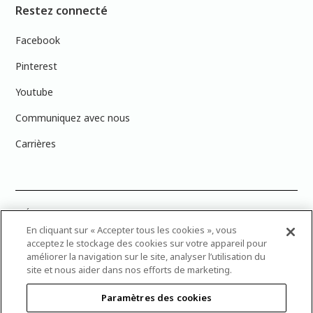
Restez connecté
Facebook
Pinterest
Youtube
Communiquez avec nous
Carrières
PRÉCISION DES COULEURS : Veuillez noter que les couleurs affichées à
l’écran peuvent ne pas correspondre exactement aux couleurs de
En cliquant sur « Accepter tous les cookies », vous
peinture réelles en raison des variations de calibration des écrans.
acceptez le stockage des cookies sur votre appareil pour
Vous pouvez apporter les numéros d’échantillons de couleur de
améliorer la navigation sur le site, analyser l’utilisation du
peinture dans votre magasin Dulux Peintures le plus proche afin de
site et nous aider dans nos efforts de marketing.
trouver la couleur exacte recherchée.
Paramètres des cookies
© 2025 Canadian Industries Ltd. Tous droits réservés. Dulux