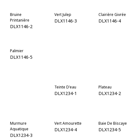
Bruine
Vert Julep
Clairière Givrée
Printanière
DLX1146-3
DLX1146-4
DLX1146-2
Palmier
Trèfle Chanceux
Bassin
Émeraude
DLX1146-5
DLX1146-6
DLX1146-7
Émeraude
Teinte D'eau
Plateau
Fumée
DLX1234-1
DLX1234-2
DLX1143-6
Murmure
Vert Amourette
Baie De Biscaye
Aquatique
DLX1234-4
DLX1234-5
DLX1234-3