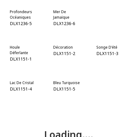
Profondeurs
Mer De
Bleu
Océaniques
Jamaïque
Méditerranée
DLX1236-5
DLX1236-6
DLX1236-7
Houle
Décoration
Songe D'été
Déferlante
DLX1151-2
DLX1151-3
DLX1151-1
Lac De Cristal
Bleu Turquoise
Aventure
DLX1151-4
DLX1151-5
DLX1151-6
Rêve Jamaïcain
DLX1151-7
Loading....
Accueil
Catégories de couleurs
Turquoises