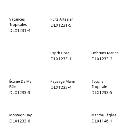
Vacances
Puits Artésien
Marée D'azur
Tropicales
DLX1231-5
DLX1231-6
DLX1231-4
Île Romantique
Esprit Libre
Embruns Marins
DLX1231-7
DLX1233-1
DLX1233-2
Écume De Mer
Paysage Marin
Touche
Pâle
Tropicale
DLX1233-4
DLX1233-3
DLX1233-5
Montego Bay
Bleu Riviera
Menthe Légère
DLX1233-6
DLX1233-7
DLX1146-1