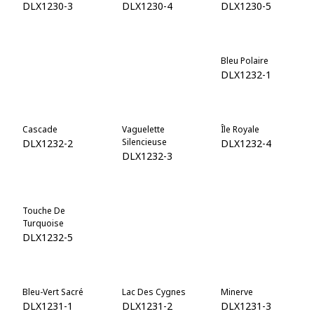
DLX1230-3
DLX1230-4
DLX1230-5
Jade De Miami
Forêt Médiévale
Bleu Polaire
DLX1230-6
DLX1230-7
DLX1232-1
Cascade
Vaguelette
Île Royale
Silencieuse
DLX1232-2
DLX1232-4
DLX1232-3
Touche De
Île Grecque
Turquoise
Turquoise
Torride
DLX1232-6
DLX1232-5
DLX1232-7
Bleu-Vert Sacré
Lac Des Cygnes
Minerve
DLX1231-1
DLX1231-2
DLX1231-3