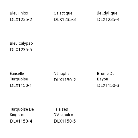
Bleu Phlox
Galactique
Île Idyllique
DLX1235-2
DLX1235-3
DLX1235-4
Bleu Calypso
Bleu Refuge
Bleu Bimini
DLX1235-5
DLX1235-6
DLX1235-7
Étincelle
Nénuphar
Brume Du
Turquoise
Bayou
DLX1150-2
DLX1150-1
DLX1150-3
Turquoise De
Falaises
Bermudes
Kingston
D'Acapulco
DLX1150-6
DLX1150-4
DLX1150-5