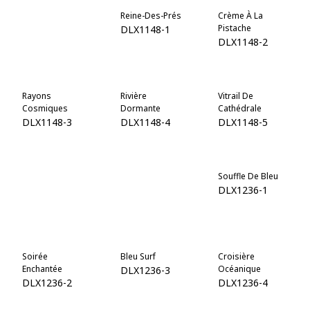
Vague Des
Reine-Des-Prés
Crème À La
Caraïbes
Pistache
DLX1148-1
DLX1150-7
DLX1148-2
Rayons
Rivière
Vitrail De
Cosmiques
Dormante
Cathédrale
DLX1148-3
DLX1148-4
DLX1148-5
Lierre Grimpant
Émeraude
Souffle De Bleu
Profonde
DLX1148-6
DLX1236-1
DLX1148-7
Soirée
Bleu Surf
Croisière
Enchantée
Océanique
DLX1236-3
DLX1236-2
DLX1236-4