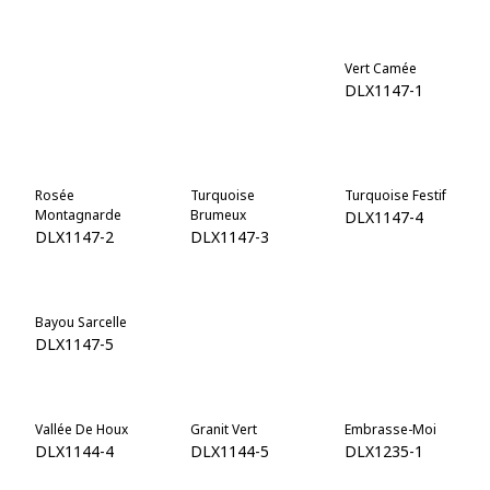
Fantaisie De La
Mer Hypnotique
Vert Camée
Mer
DLX1234-7
DLX1147-1
DLX1234-6
Rosée
Turquoise
Turquoise Festif
Montagnarde
Brumeux
DLX1147-4
DLX1147-2
DLX1147-3
Bayou Sarcelle
Bijou De Jade
Plaisir De Tahiti
DLX1147-5
DLX1147-6
DLX1147-7
Vallée De Houx
Granit Vert
Embrasse-Moi
DLX1144-4
DLX1144-5
DLX1235-1