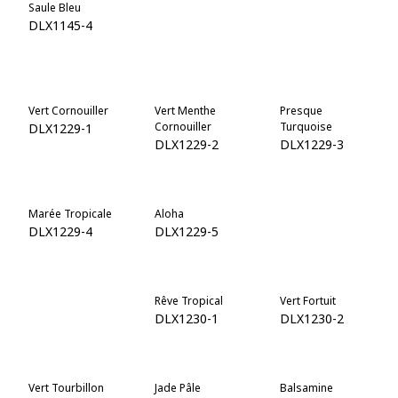
Saule Bleu
Baie De
Veillée Nocturne
Genièvre
DLX1145-4
DLX1145-7
DLX1145-6
Vert Cornouiller
Vert Menthe
Presque
Cornouiller
Turquoise
DLX1229-1
DLX1229-2
DLX1229-3
Marée Tropicale
Aloha
Vert Congo
DLX1229-4
DLX1229-5
DLX1229-6
Vert Caroline
Rêve Tropical
Vert Fortuit
DLX1229-7
DLX1230-1
DLX1230-2
Vert Tourbillon
Jade Pâle
Balsamine