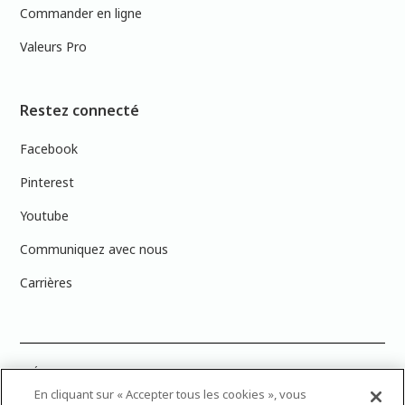
Commander en ligne
Valeurs Pro
Restez connecté
Facebook
Pinterest
Youtube
Communiquez avec nous
Carrières
PRÉCISION DES COULEURS : Veuillez noter que les couleurs affichées à
l’écran peuvent ne pas correspondre exactement aux couleurs de
En cliquant sur « Accepter tous les cookies », vous