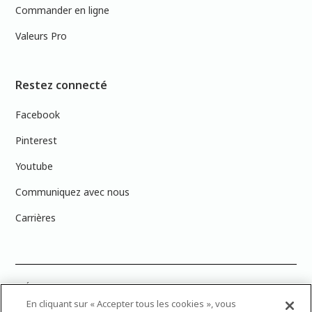
Commander en ligne
Valeurs Pro
Restez connecté
Facebook
Pinterest
Youtube
Communiquez avec nous
Carrières
PRÉCISION DES COULEURS : Veuillez noter que les couleurs affichées à
l’écran peuvent ne pas correspondre exactement aux couleurs de
En cliquant sur « Accepter tous les cookies », vous