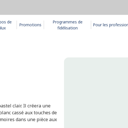
pos de
Programmes de
Promotions
Pour les professio
lux
fidélisation
stel clair. Il créera une
 blanc cassé aux touches de
armoires dans une pièce aux