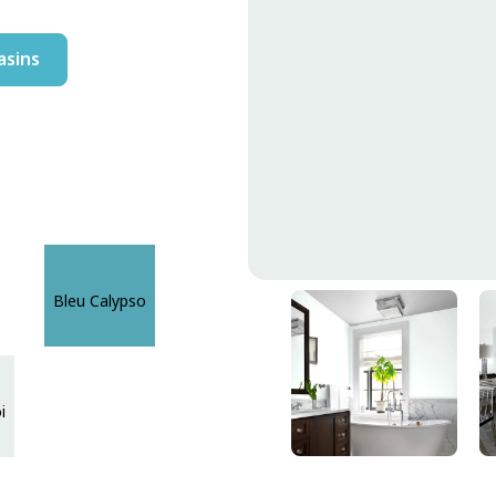
asins
Embrasse-Moi
Bleu Calypso
DLX1235-1
i