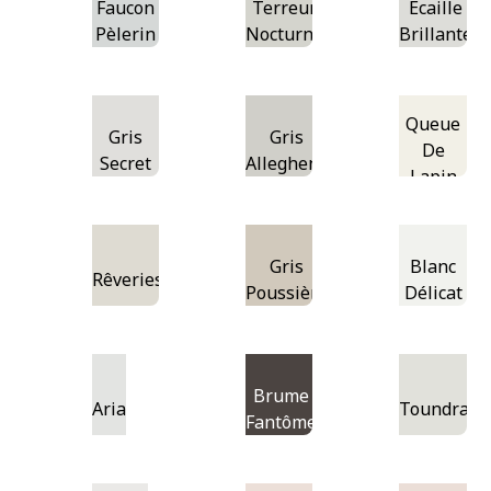
Faucon
Terreur
Écaille
Pèlerin
Nocturne
Brillante
Queue
Gris
Gris
De
Secret
Allegheny
Lapin
Gris
Blanc
Rêveries
Poussière
Délicat
Brume
Aria
Toundra
Fantôme