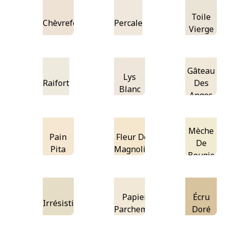
Toile
Chèvrefeuille
Percale
Vierge
Gâteau
Lys
Raifort
Des
Blanc
Anges
Mèche
Pain
Fleur De
De
Pita
Magnolia
Bougie
Papier
Écru
Irrésistible
Parchemin
Doré