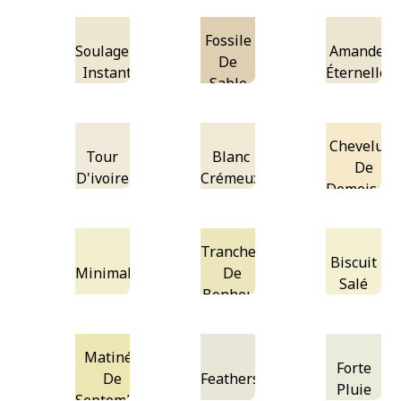
Fossile
Soulagement
Amandes
De
Instantané
Éternelles
Sable
Chevelure
Tour
Blanc
De
D'ivoire
Crémeux
Demoisell
Tranches
Biscuit
Minimal
De
Salé
Bonheur
Matinée
Forte
De
Featherstone
Pluie
Septembre