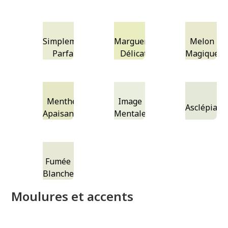
Simplement
Marguerite
Melon
Parfait
Délicate
Magique
Menthe
Image
Asclépiade
Apaisante
Mentale
Fumée
Blanche
Moulures et accents