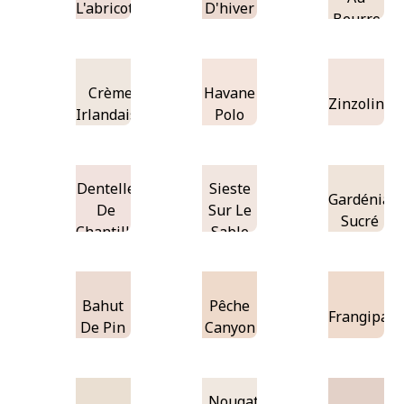
L'abricot
D'hiver
Beurre
Crème
Havane
Zinzolin
Irlandaise
Polo
Dentelle
Sieste
Gardénia
De
Sur Le
Sucré
Chantilly
Sable
Bahut
Pêche
Frangipani
De Pin
Canyon
Nougat