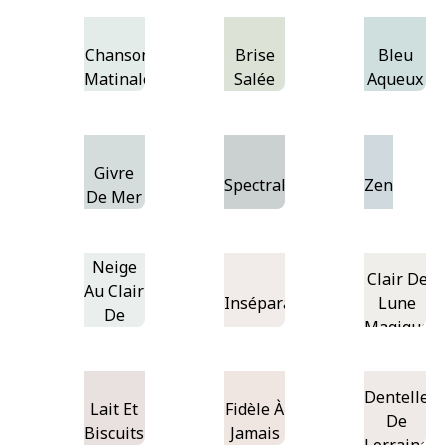
Chanson
Brise
Bleu
Matinale
Salée
Aqueux
Givre
Spectral
Zen
De Mer
Neige
Clair De
Au Clair
Inséparables
Lune
De
Magique
Lune
Dentelle
Lait Et
Fidèle À
De
Biscuits
Jamais
Lorraine