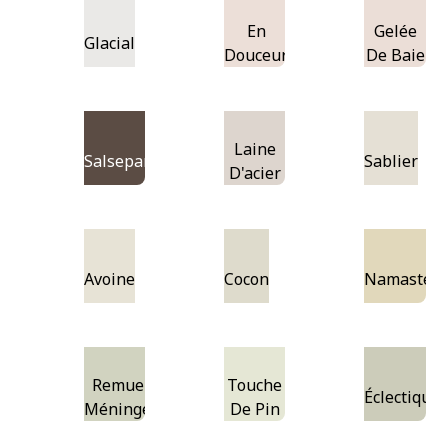
En
Gelée
Glacial
Douceur
De Baie
Laine
Salsepareille
Sablier
D'acier
Avoine
Cocon
Namaste
Remue-
Touche
Éclectique
Méninges
De Pin