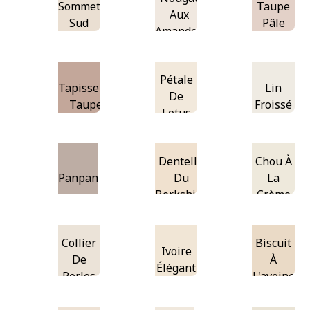
Sommet
Taupe
Aux
Sud
Pâle
Amandes
Pétale
Tapisserie
Lin
De
Taupe
Froissé
Lotus
Dentelle
Chou À
Panpan
Du
La
Berkshire
Crème
Collier
Biscuit
Ivoire
De
À
Élégant
Perles
L'avoine