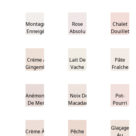
Montagne
Rose
Chalet
Enneigée
Absolu
Douillet
Crème Au
Lait De
Pâte
Gingembre
Vache
Fraîche
Anémone
Noix De
Pot-
De Mer
Macadam
Pourri
Glaçage
Crème À
Pêche
Au