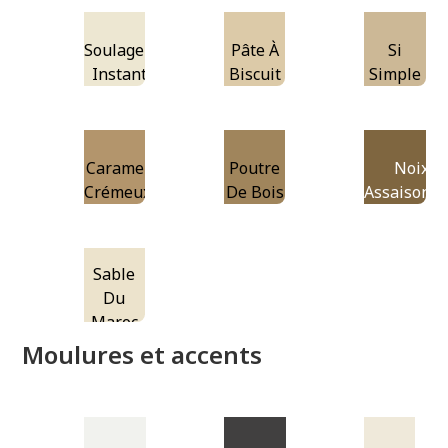
Soulagement
Pâte À
Si
Instantané
Biscuit
Simple
Caramel
Poutre
Noix
Crémeux
De Bois
Assaisonn
Sable
Du
Maroc
Moulures et accents