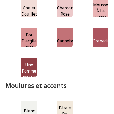
Mousse
Chalet
Chardon
À La
Douillet
Rose
Fraise
Pot
D'argile
Canneberge
Grenadine
Rose
Une
Pomme
Par Jour
Moulures et accents
Pétale
Blanc