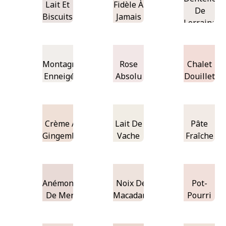
Lait Et
Fidèle À
De
Biscuits
Jamais
Lorraine
Montagne
Rose
Chalet
Enneigée
Absolu
Douillet
Crème Au
Lait De
Pâte
Gingembre
Vache
Fraîche
Anémone
Noix De
Pot-
De Mer
Macadam
Pourri