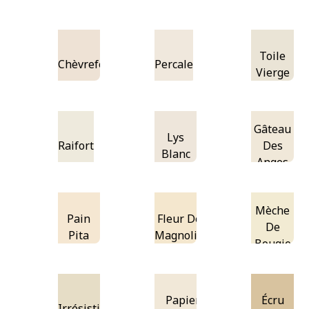
Toile
Chèvrefeuille
Percale
Vierge
Gâteau
Lys
Raifort
Des
Blanc
Anges
Mèche
Pain
Fleur De
De
Pita
Magnolia
Bougie
Papier
Écru
Irrésistible