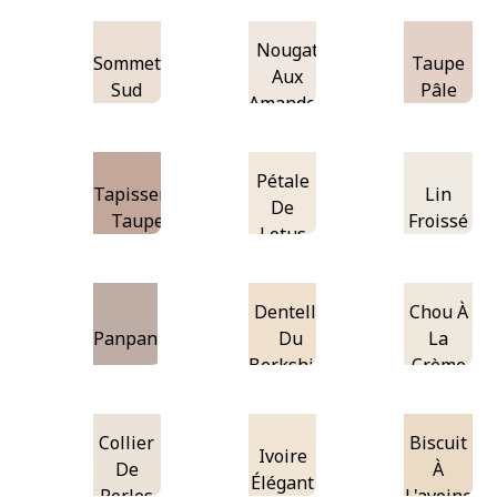
Nougat
Sommet
Taupe
Aux
Sud
Pâle
Amandes
Pétale
Tapisserie
Lin
De
Taupe
Froissé
Lotus
Dentelle
Chou À
Panpan
Du
La
Berkshire
Crème
Collier
Biscuit
Ivoire
De
À
Élégant
Perles
L'avoine