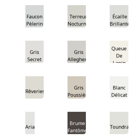
Faucon
Terreur
Écaille
Pèlerin
Nocturne
Brillante
Queue
Gris
Gris
De
Secret
Allegheny
Lapin
Gris
Blanc
Rêveries
Poussière
Délicat
Brume
Aria
Toundra
Fantôme