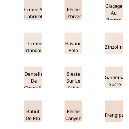
Glaçage
Crème À
Pêche
Au
L'abricot
D'hiver
Beurre
Crème
Havane
Zinzolin
Irlandaise
Polo
Dentelle
Sieste
Gardénia
De
Sur Le
Sucré
Chantilly
Sable
Bahut
Pêche
Frangipani
De Pin
Canyon