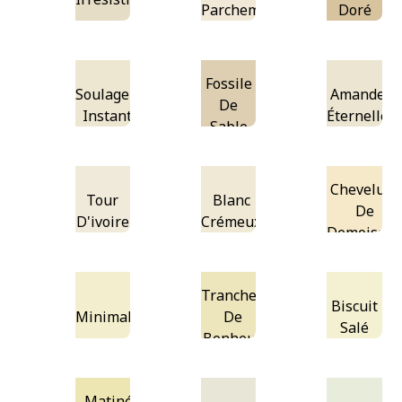
Parchemin
Doré
Fossile
Soulagement
Amandes
De
Instantané
Éternelles
Sable
Chevelure
Tour
Blanc
De
D'ivoire
Crémeux
Demoisell
Tranches
Biscuit
Minimal
De
Salé
Bonheur
Matinée