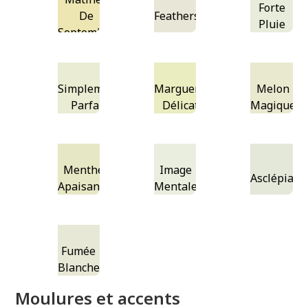
Forte
De
Featherstone
Pluie
Septembre
Simplement
Marguerite
Melon
Parfait
Délicate
Magique
Menthe
Image
Asclépiade
Apaisante
Mentale
Fumée
Blanche
Moulures et accents