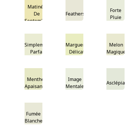
Matinée
Forte
De
Featherstone
Pluie
Septembre
Simplement
Marguerite
Melon
Parfait
Délicate
Magique
Menthe
Image
Asclépiade
Apaisante
Mentale
Fumée
Blanche