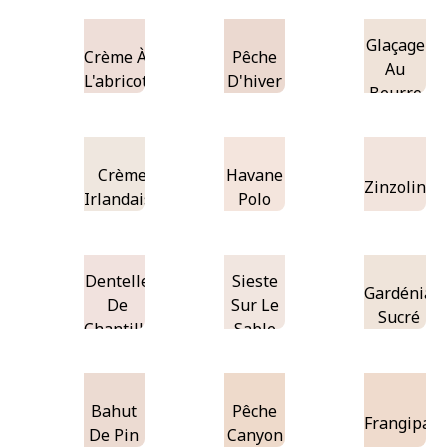
Glaçage
Crème À
Pêche
Au
L'abricot
D'hiver
Beurre
Crème
Havane
Zinzolin
Irlandaise
Polo
Dentelle
Sieste
Gardénia
De
Sur Le
Sucré
Chantilly
Sable
Bahut
Pêche
Frangipani
De Pin
Canyon