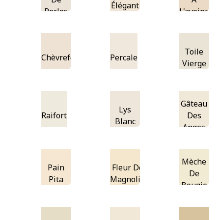
Élégant
Perles
L'avoine
Toile
Chèvrefeuille
Percale
Vierge
Gâteau
Lys
Raifort
Des
Blanc
Anges
Mèche
Pain
Fleur De
De
Pita
Magnolia
Bougie