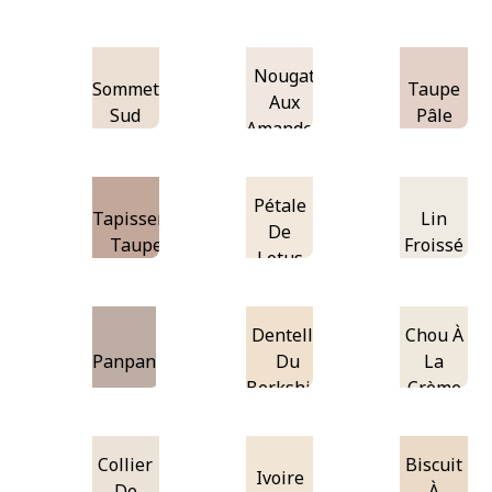
Nougat
Sommet
Taupe
Aux
Sud
Pâle
Amandes
Pétale
Tapisserie
Lin
De
Taupe
Froissé
Lotus
Dentelle
Chou À
Panpan
Du
La
Berkshire
Crème
Collier
Biscuit
Ivoire
De
À