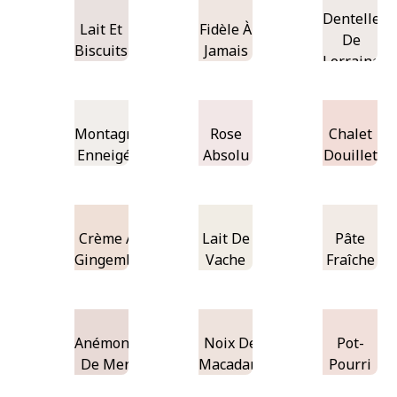
Dentelle
Lait Et
Fidèle À
De
Biscuits
Jamais
Lorraine
Montagne
Rose
Chalet
Enneigée
Absolu
Douillet
Crème Au
Lait De
Pâte
Gingembre
Vache
Fraîche
Anémone
Noix De
Pot-
De Mer
Macadam
Pourri