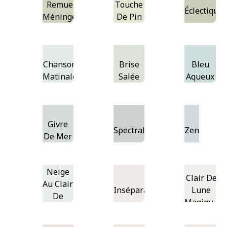
Remue-
Touche
Éclectique
Méninges
De Pin
Chanson
Brise
Bleu
Matinale
Salée
Aqueux
Givre
Spectral
Zen
De Mer
Neige
Clair De
Au Clair
Inséparables
Lune
De
Magique
Lune