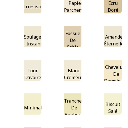
Papier
Écru
Irrésistible
Parchemin
Doré
Fossile
Soulagement
Amandes
De
Instantané
Éternelles
Sable
Chevelure
Tour
Blanc
De
D'ivoire
Crémeux
Demoisell
Tranches
Biscuit
Minimal
De
Salé
Bonheur