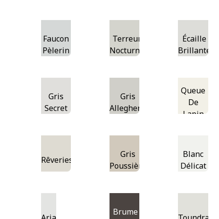
Faucon
Terreur
Écaille
Pèlerin
Nocturne
Brillante
Queue
Gris
Gris
De
Secret
Allegheny
Lapin
Gris
Blanc
Rêveries
Poussière
Délicat
Brume
Aria
Toundra