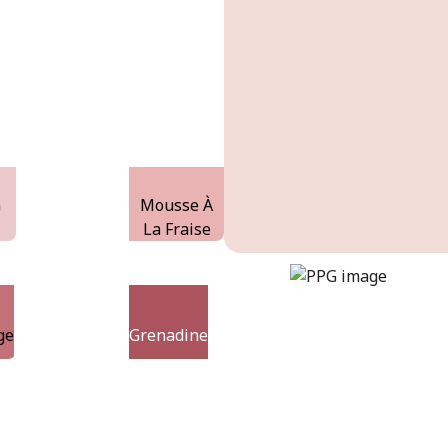
n
Mousse À
La Fraise
cozy-cottage
DLX1051-1
ge
Grenadine