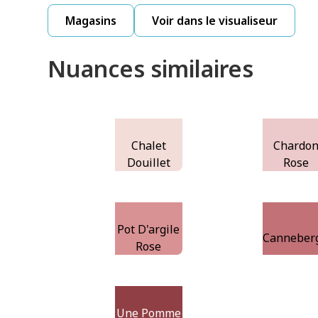
Magasins
Voir dans le visualiseur
Nuances similaires
Chalet
Chardo
Douillet
Rose
Pot D'argile
Canneber
Rose
Une Pomme