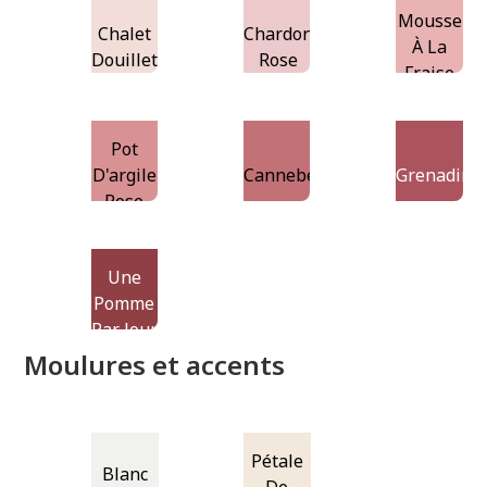
Mousse
Chalet
Chardon
À La
Douillet
Rose
Fraise
Pot
D'argile
Canneberge
Grenadine
Rose
Une
Pomme
Par Jour
Moulures et accents
Pétale
Blanc