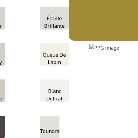
Écaille
e
Brillante
autumn-festival
DLX1109-7
Queue De
y
Lapin
Blanc
e
Délicat
Toundra
e