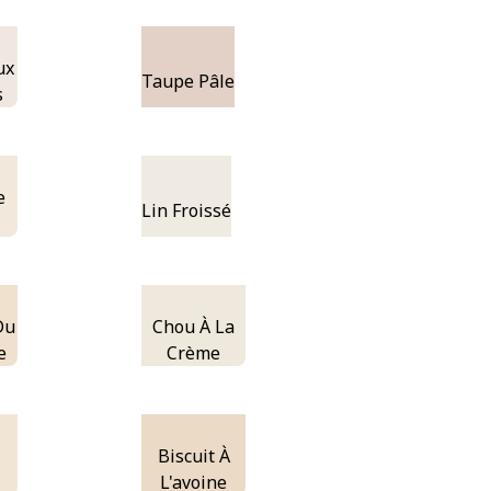
ux
Taupe Pâle
s
e
Lin Froissé
Du
Chou À La
e
Crème
Biscuit À
L'avoine