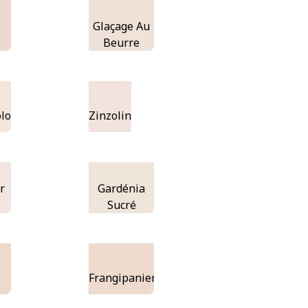
Glaçage Au
Beurre
lo
Zinzolin
r
Gardénia
e
Sucré
Frangipanier