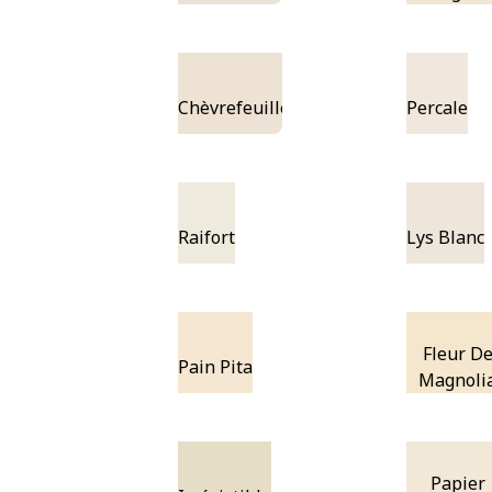
Chèvrefeuille
Percale
Raifort
Lys Blanc
Fleur D
Pain Pita
Magnoli
Papier