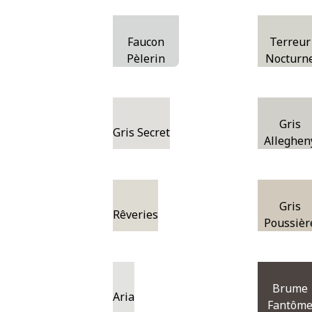
Faucon
Terreur
Pèlerin
Nocturn
Gris
Gris Secret
Alleghen
Gris
Rêveries
Poussièr
Brume
Aria
Fantôm