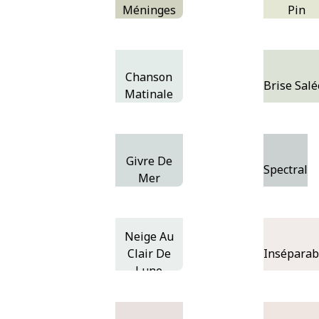
Méninges
Pin
Chanson
Brise Salé
Matinale
Givre De
Spectral
Mer
Neige Au
Clair De
Inséparab
Lune