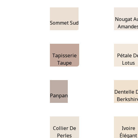
Nougat A
Sommet Sud
Amande
Tapisserie
Pétale D
Taupe
Lotus
Dentelle 
Panpan
Berkshir
Collier De
Ivoire
Perles
Élégant