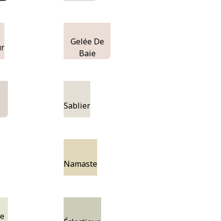
Gelée De
r
Baie
Sablier
Namaste
De