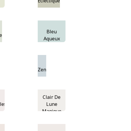
Éclectique
Bleu
e
Aqueux
Zen
Clair De
les
Lune
Magique