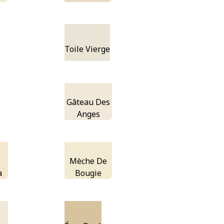
Toile Vierge
Gâteau Des
Anges
e
Mèche De
a
Bougie