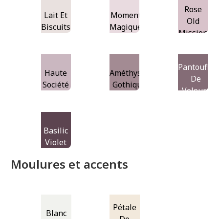
Rose
Lait Et
Moments
Old
Biscuits
Magiques
Mission
Pantoufle
Haute
Améthyste
De
Société
Gothique
Velours
Basilic
Violet
Moulures et accents
Pétale
Blanc