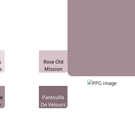
s
Rose Old
s
Mission
gothic-amethyst
DLX1046-5
te
Pantoufle
e
De Velours