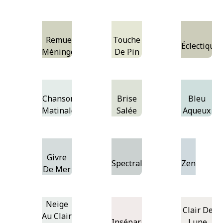
Remue-
Touche
Éclectique
Méninges
De Pin
Chanson
Brise
Bleu
Matinale
Salée
Aqueux
Givre
Spectral
Zen
De Mer
Neige
Clair De
Au Clair
Inséparables
Lune