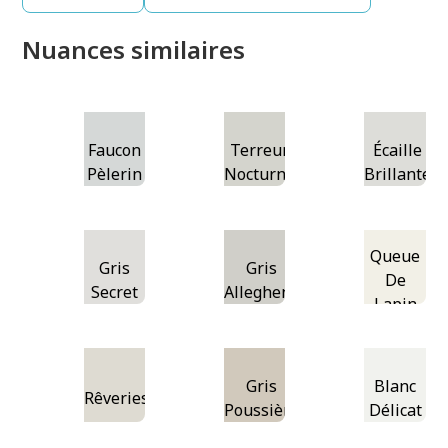
Nuances similaires
Faucon
Terreur
Écaille
Pèlerin
Nocturne
Brillante
Queue
Gris
Gris
De
Secret
Allegheny
Lapin
Gris
Blanc
Rêveries
Poussière
Délicat