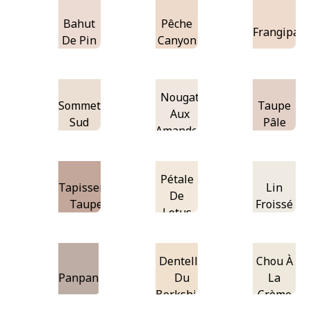
Bahut
Pêche
Frangipani
De Pin
Canyon
Nougat
Sommet
Taupe
Aux
Sud
Pâle
Amandes
Pétale
Tapisserie
Lin
De
Taupe
Froissé
Lotus
Dentelle
Chou À
Panpan
Du
La
Berkshire
Crème