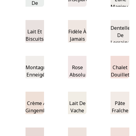
De
Magique
Lune
Dentelle
Lait Et
Fidèle À
De
Biscuits
Jamais
Lorraine
Montagne
Rose
Chalet
Enneigée
Absolu
Douillet
Crème Au
Lait De
Pâte
Gingembre
Vache
Fraîche