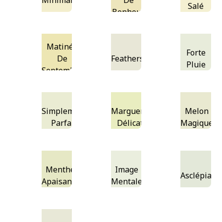
Minimal
De
Salé
Bonheur
Matinée
Forte
De
Featherstone
Pluie
Septembre
Simplement
Marguerite
Melon
Parfait
Délicate
Magique
Menthe
Image
Asclépiade
Apaisante
Mentale