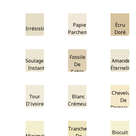
Bougie
Papier
Écru
Irrésistible
Parchemin
Doré
Fossile
Soulagement
Amandes
De
Instantané
Éternelles
Sable
Chevelure
Tour
Blanc
De
D'ivoire
Crémeux
Demoisell
Tranches
Biscuit