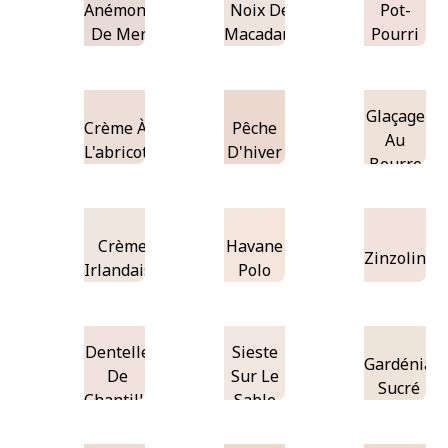
Anémone
Noix De
Pot-
De Mer
Macadam
Pourri
Glaçage
Crème À
Pêche
Au
L'abricot
D'hiver
Beurre
Crème
Havane
Zinzolin
Irlandaise
Polo
Dentelle
Sieste
Gardénia
De
Sur Le
Sucré
Chantilly
Sable