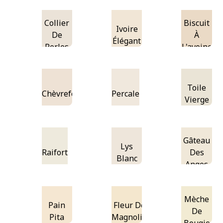
Collier
Biscuit
Ivoire
De
À
Élégant
Perles
L'avoine
Toile
Chèvrefeuille
Percale
Vierge
Gâteau
Lys
Raifort
Des
Blanc
Anges
Mèche
Pain
Fleur De
De
Pita
Magnolia