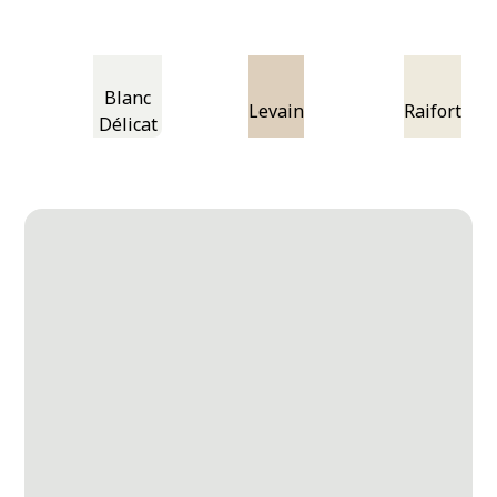
Blanc
Levain
Raifort
Délicat