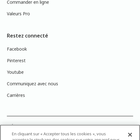
Commander en ligne
Valeurs Pro
Restez connecté
Facebook
Pinterest
Youtube
Communiquez avec nous
Carrières
PRÉCISION DES COULEURS : Veuillez noter que les couleurs affichées à
l’écran peuvent ne pas correspondre exactement aux couleurs de
En cliquant sur « Accepter tous les cookies », vous
peinture réelles en raison des variations de calibration des écrans.
acceptez le stockage des cookies sur votre appareil pour