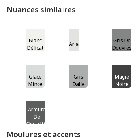
Nuances similaires
Blanc
Gris De
Aria
Délicat
Douvres
Glace
Gris
Magie
Mince
Dalle
Noire
Armure
De
Chevalier
Moulures et accents