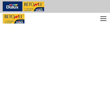
Scellants et
Calfeutrants