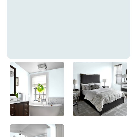
Averse Estivale
DLX1155-1