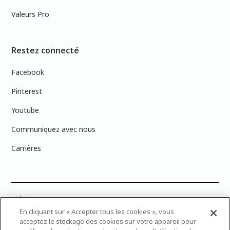
Valeurs Pro
Restez connecté
Facebook
Pinterest
Youtube
Communiquez avec nous
Carrières
PRÉCISION DES COULEURS : Veuillez noter que les couleurs affichées à
l’écran peuvent ne pas correspondre exactement aux couleurs de
En cliquant sur « Accepter tous les cookies », vous
peinture réelles en raison des variations de calibration des écrans.
acceptez le stockage des cookies sur votre appareil pour
Vous pouvez apporter les numéros d’échantillons de couleur de