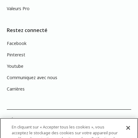
Valeurs Pro
Restez connecté
Facebook
Pinterest
Youtube
Communiquez avec nous
Carrières
PRÉCISION DES COULEURS : Veuillez noter que les couleurs affichées à
l’écran peuvent ne pas correspondre exactement aux couleurs de
En cliquant sur « Accepter tous les cookies », vous
peinture réelles en raison des variations de calibration des écrans.
acceptez le stockage des cookies sur votre appareil pour
Vous pouvez apporter les numéros d’échantillons de couleur de