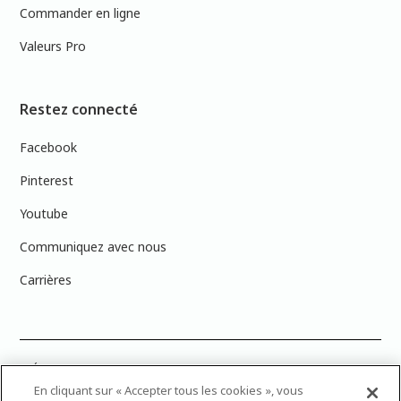
Commander en ligne
Valeurs Pro
Restez connecté
Facebook
Pinterest
Youtube
Communiquez avec nous
Carrières
PRÉCISION DES COULEURS : Veuillez noter que les couleurs affichées à
l’écran peuvent ne pas correspondre exactement aux couleurs de
En cliquant sur « Accepter tous les cookies », vous