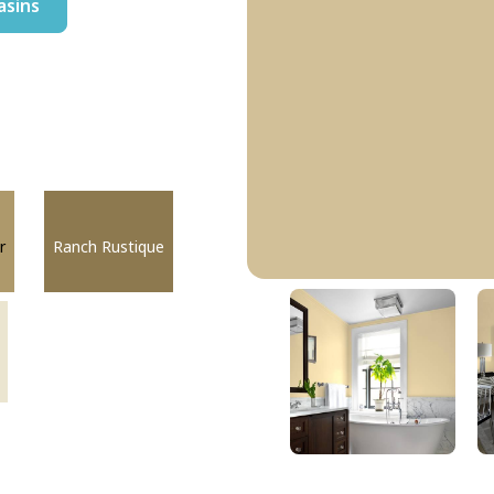
asins
r
Ranch Rustique
Seau De Sable
DLX1104-4