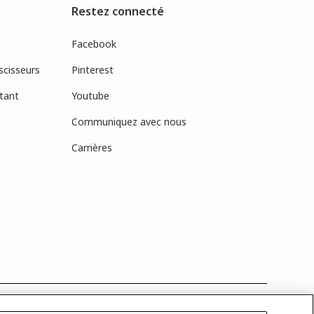
Restez connecté
Facebook
scisseurs
Pinterest
tant
Youtube
Communiquez avec nous
Carrières
réelles en raison des variations de calibration des écrans. Vous