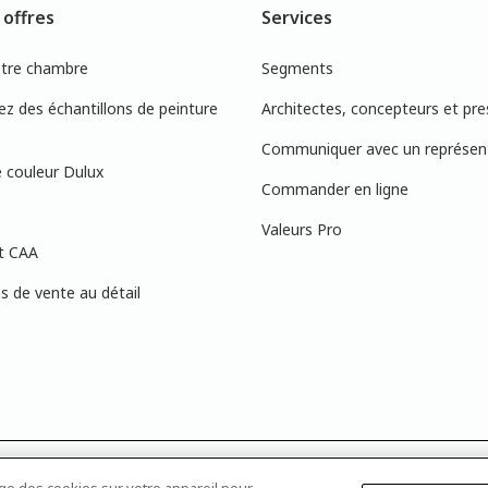
 offres
Services
otre chambre
Segments
 des échantillons de peinture
Architectes, concepteurs et pre
Communiquer avec un représen
 couleur Dulux
Commander en ligne
Valeurs Pro
t CAA
 de vente au détail
s à l’écran peuvent ne pas correspondre exactement aux couleurs de peinture 