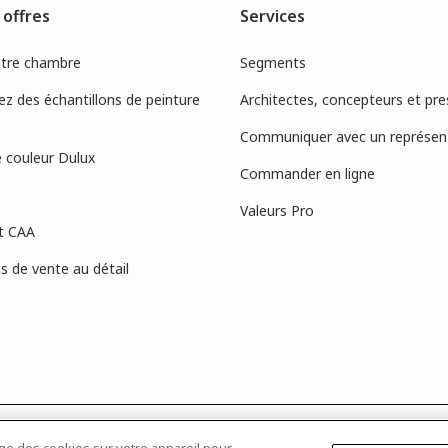
 offres
Services
otre chambre
Segments
 des échantillons de peinture
Architectes, concepteurs et pre
Communiquer avec un représen
 couleur Dulux
Commander en ligne
Valeurs Pro
t CAA
 de vente au détail
s à l’écran peuvent ne pas correspondre exactement aux couleurs de peinture 