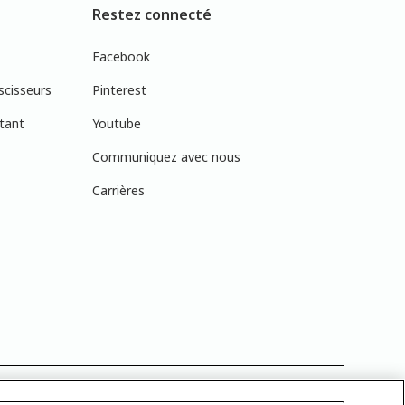
Restez connecté
Facebook
scisseurs
Pinterest
tant
Youtube
Communiquez avec nous
Carrières
réelles en raison des variations de calibration des écrans. Vous