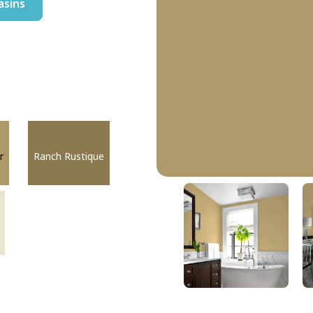
asins
r
Ranch Rustique
Chameau Clair
DLX1104-5