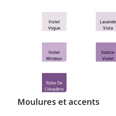
Violet
Lavand
Vogue
Vista
Violet
Statice
Windsor
Violet
Robe De
Cléopâtre
Moulures et accents