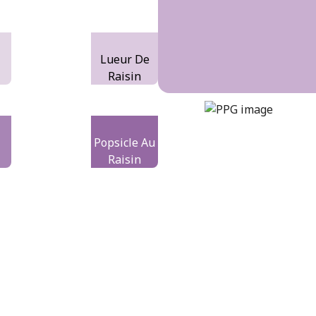
e
Lueur De
Raisin
windsor-purple
DLX1249-4
Popsicle Au
Raisin