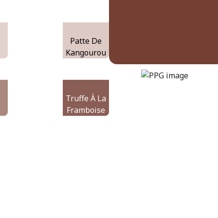
Patte De
Kangourou
warm-mahogany
DLX1060-7
e
Truffe À La
Framboise