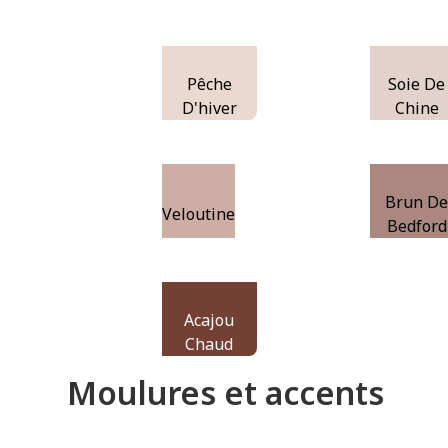
Pêche
Soie De
D'hiver
Chine
Brun D
Veloutine
Bedford
Acajou
Chaud
Moulures et accents