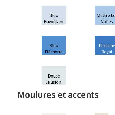
Bleu
Mettre L
Envoûtant
Voiles
Bleu
Panach
Fléchette
Royal
Douce
Illusion
Moulures et accents