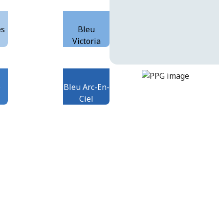
es
Bleu
Victoria
sweet-illusion
DLX1243-1
e
Bleu Arc-En-
Ciel