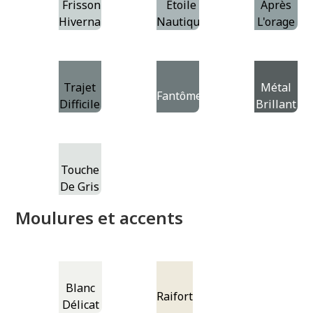
Frisson
Étoile
Après
Hivernal
Nautique
L'orage
Trajet
Métal
Fantôme
Difficile
Brillant
Touche
De Gris
Moulures et accents
Blanc
Raifort
Délicat