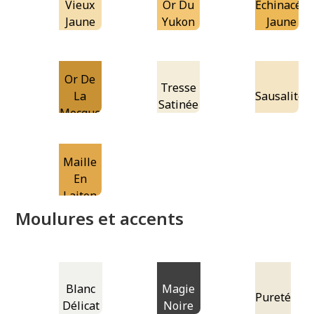
Vieux
Or Du
Échinacée
Jaune
Yukon
Jaune
Or De
Tresse
La
Sausalito
Satinée
Mecque
Maille
En
Laiton
Moulures et accents
Blanc
Magie
Pureté
Délicat
Noire