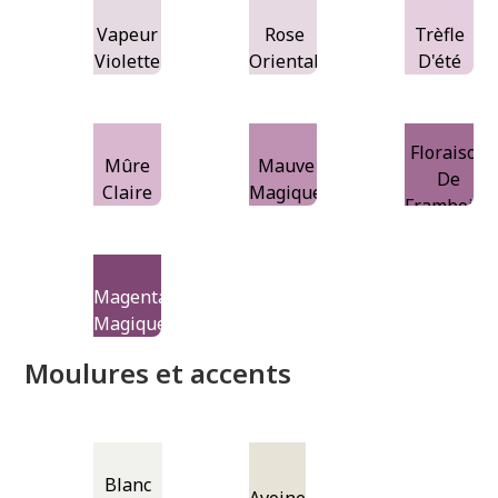
Vapeur
Rose
Trèfle
Violette
Oriental
D'été
Floraison
Mûre
Mauve
De
Claire
Magique
Framboise
Magenta
Magique
Moulures et accents
Blanc