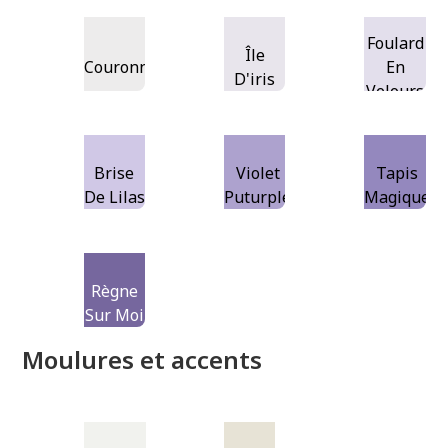
Foulard
Île
Couronnement
En
D'iris
Velours
Brise
Violet
Tapis
De Lilas
Puturple
Magique
Règne
Sur Moi
Moulures et accents