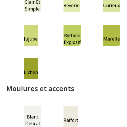
Clair Et
Rêverie
Curieux
Simple
Rythme
Jujube
Marelle
Explosif
Lichen
Moulures et accents
Blanc
Raifort
Délicat