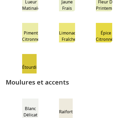
Lueur
Jaune
Fleur De
Matinale
Frais
Printemps
Piment
Limonade
Épice
Citronné
Fraîche
Citronnée
Étourdi
Moulures et accents
Blanc
Raifort
Délicat