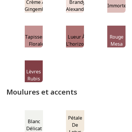
Crème Au
Brandy
Immortell
Gingembre
Alexander
Tapisserie
Lueur À
Rouge
Florale
L'horizon
Mesa
Lèvres
Rubis
Moulures et accents
Pétale
Blanc
De
Délicat