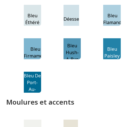
Bleu
Bleu
Déesse
Éthéré
Flamand
Bleu
Bleu
Bleu
Hush-
Firmament
Paisley
A-Bye
Bleu De
Port-
Au-
Prince
Moulures et accents