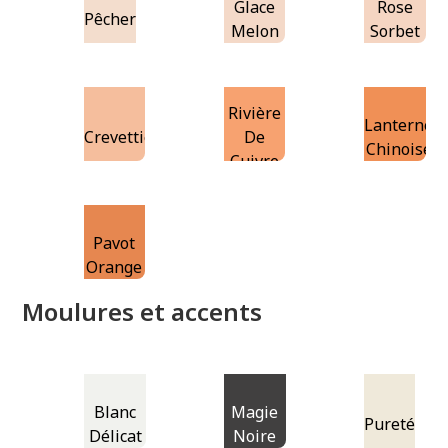
Glace
Rose
Pêcher
Melon
Sorbet
Rivière
Lanterne
Crevettier
De
Chinoise
Cuivre
Pavot
Orange
Moulures et accents
Blanc
Magie
Pureté
Délicat
Noire