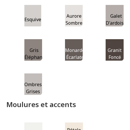
Aurore
Galet
Esquive
Sombre
D'ardoise
Gris
Monarde
Granit
Éléphant
Écarlate
Foncé
Ombres
Grises
Moulures et accents