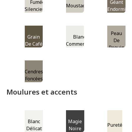
Fumée
Géant
Moustaches
Silencieuse
Endormi
Peau
Grain
Blanc
De
De Café
Commercial
Requin
Cendres
Foncées
Moulures et accents
Blanc
Magie
Pureté
Délicat
Noire