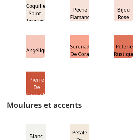
Coquille
Pêche
Bijou
Saint-
Flamand
Rose
Jacques
Sérénade
Poterie
Angélique
De Corail
Rustique
Pierre
De
Cannelle
Moulures et accents
Pétale
Blanc