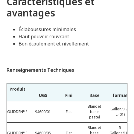
Caractéristiques et
avantages
Éclaboussures minimales
Haut pouvoir couvrant
Bon écoulement et nivellement
Renseignements Techniques
Produit
UGS
Fini
Base
format
Blanc et
Gallon/3.78
GLIDDENᴹᴰ
94600/01
Flat
base
L (01)
pastel
Blanc et
5
GLIDDENᴹᴰ
94600/05
Flat
base
Gallons/18.9