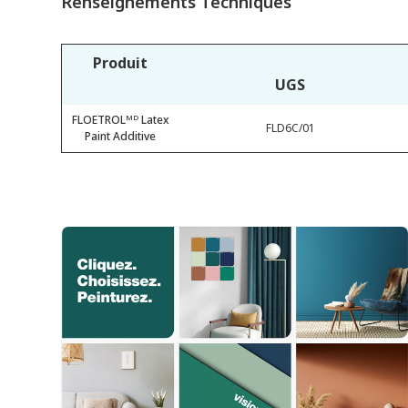
Renseignements Techniques
Produit
UGS
FLOETROLᴹᴰ Latex
FLD6C/01
Paint Additive