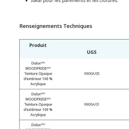
Idéal pour les parements et les clôtures.
Renseignements Techniques
Produit
UGS
Duluxᴹᴰ
WOODPRIDEᴹᴰ
Teinture Opaque
9900A/05
d'extérieur 100 %
Acrylique
Duluxᴹᴰ
WOODPRIDEᴹᴰ
Teinture Opaque
9900A/01
d'extérieur 100 %
Acrylique
Duluxᴹᴰ