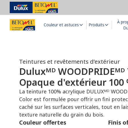
À pro
Couleur et astuces
Produits
Du
Teintures et revêtements d’extérieur
Duluxᴹᴰ WOODPRIDEᴹᴰ 
Opaque d'extérieur 100 
La teinture 100% acrylique DULUXᴹᴰ WOODP
Color est formulée pour offrir un fini prot
caché sur les surfaces verticales, tout en la
texture naturelle du grain du bois.
Couleur offertes
Finis o