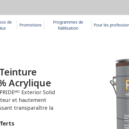
pos de
Programmes de
Promotions
Pour les professio
lux
fidélisation
Teinture
% Acrylique
RIDEᴹᴰ Exterior Solid
ecteur et hautement
issant transparaître la
fferts