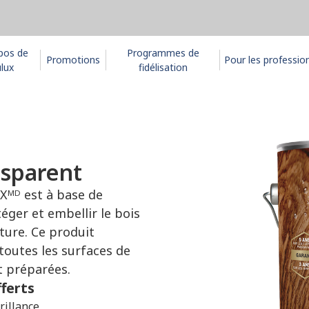
pos de
Programmes de
Promotions
Pour les professio
lux
fidélisation
nsparent
UXᴹᴰ est à base de
ger et embellir le bois
xture. Ce produit
 toutes les surfaces de
t préparées.
fferts
rillance