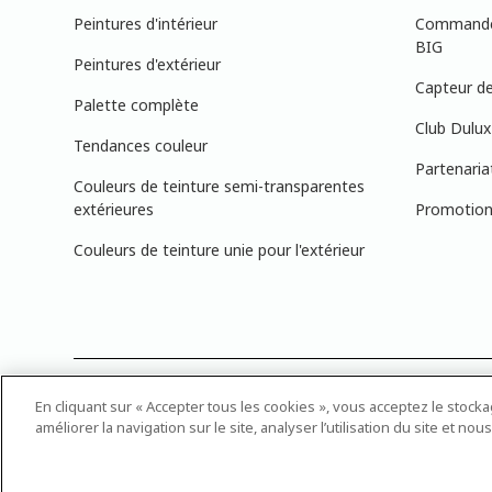
Peintures d'intérieur
Commandez
BIG
Peintures d'extérieur
Capteur de
Palette complète
Club Dulux
Tendances couleur
Partenaria
Couleurs de teinture semi-transparentes
extérieures
Promotions
Couleurs de teinture unie pour l'extérieur
PRÉCISION DES COULEURS : Veuillez noter que les couleurs affichée
En cliquant sur « Accepter tous les cookies », vous acceptez le stock
pouvez apporter les numéros d’échantillons de couleur de peinture
améliorer la navigation sur le site, analyser l’utilisation du site et n
© 2025 Canadian Industries Ltd. Tous droits réservés. Dulu
Multi-Colored Swatches Design est une marque déposée de 