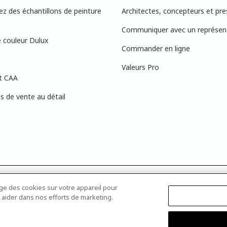
 des échantillons de peinture
Architectes, concepteurs et pre
Communiquer avec un représen
 couleur Dulux
Commander en ligne
Valeurs Pro
t CAA
 de vente au détail
s à l’écran peuvent ne pas correspondre exactement aux couleurs de peinture 
age des cookies sur votre appareil pour
 dans votre magasin Dulux Peintures le plus proche afin de trouver la couleur
ous aider dans nos efforts de marketing.
x est une marque déposée d’AkzoNobel et est licenciée à The Pittsburg
Canadian Industries Ltd.