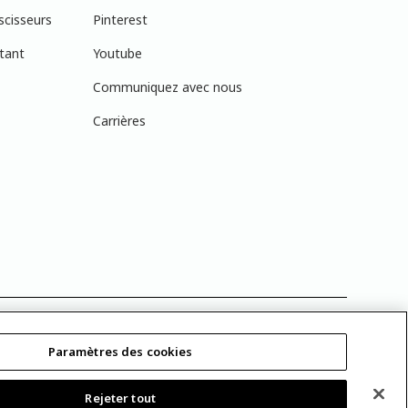
scisseurs
Pinterest
tant
Youtube
Communiquez avec nous
Carrières
réelles en raison des variations de calibration des écrans. Vous
 exacte recherchée.
Paramètres des cookies
h Paints Co. pour utilisation au Canada seulement. Le
Rejeter tout