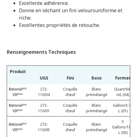
Excellente adhérence.
Donne en séchant un fini veloursuniforme et
riche.
Excellentes propriétés de retouche.
Renseignements Techniques
Produit
UGS
Fini
Base
format
Betonelᴹᴰ
272-
Coquille
Blanc
Quart/946
VIPᴹᴰ
110/04
d’œuf
prémélangé
mL (04)
Betonelᴹᴰ
272-
Coquille
Blanc
Gallon/3.78
VIPᴹᴰ
110/01
d’œuf
prémélangé
L (01)
5
Betonelᴹᴰ
272-
Coquille
Blanc
Gallons/18.9
VIPᴹᴰ
110/05
d’œuf
prémélangé
L (05)