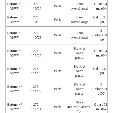
Betonelᴹᴰ
276-
Blanc
Quart/946
Perle
VIPᴹᴰ
110/04
prémélangé
mL (04)
Betonelᴹᴰ
276-
Blanc
Gallon/3.78
Perle
VIPᴹᴰ
110/01
prémélangé
L (01)
5
Betonelᴹᴰ
276-
Blanc
Perle
Gallons/18.9
VIPᴹᴰ
110/05
prémélangé
L (05)
Blanc et
Betonelᴹᴰ
276-
Quart/946
Perle
base
VIPᴹᴰ
111/04
mL (04)
pastel
Blanc et
Betonelᴹᴰ
276-
Gallon/3.78
Perle
base
VIPᴹᴰ
111/01
L (01)
pastel
Blanc et
5
Betonelᴹᴰ
276-
Perle
base
Gallons/18.9
VIPᴹᴰ
111/05
pastel
L (05)
Base
Betonelᴹᴰ
276-
Quart/946
Perle
Intermédiaire/Mi-
VIPᴹᴰ
112/04
mL (04)
Ton