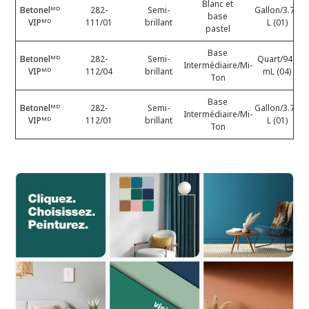
Blanc et
Betonelᴹᴰ
282-
Semi-
Gallon/3.78
base
VIPᴹᴰ
111/01
brillant
L (01)
pastel
Base
Betonelᴹᴰ
282-
Semi-
Quart/946
Intermédiaire/Mi-
VIPᴹᴰ
112/04
brillant
mL (04)
Ton
Base
Betonelᴹᴰ
282-
Semi-
Gallon/3.78
Intermédiaire/Mi-
VIPᴹᴰ
112/01
brillant
L (01)
Ton