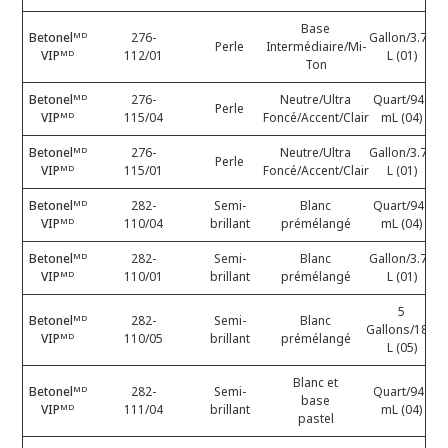
Base
Betonelᴹᴰ
276-
Gallon/3.78
Perle
Intermédiaire/Mi-
VIPᴹᴰ
112/01
L (01)
Ton
Betonelᴹᴰ
276-
Neutre/Ultra
Quart/946
Perle
VIPᴹᴰ
115/04
Foncé/Accent/Clair
mL (04)
Betonelᴹᴰ
276-
Neutre/Ultra
Gallon/3.78
Perle
VIPᴹᴰ
115/01
Foncé/Accent/Clair
L (01)
Betonelᴹᴰ
282-
Semi-
Blanc
Quart/946
VIPᴹᴰ
110/04
brillant
prémélangé
mL (04)
Betonelᴹᴰ
282-
Semi-
Blanc
Gallon/3.78
VIPᴹᴰ
110/01
brillant
prémélangé
L (01)
5
Betonelᴹᴰ
282-
Semi-
Blanc
Gallons/18.9
VIPᴹᴰ
110/05
brillant
prémélangé
L (05)
Blanc et
Betonelᴹᴰ
282-
Semi-
Quart/946
base
VIPᴹᴰ
111/04
brillant
mL (04)
pastel