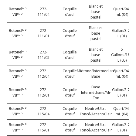
Blanc et
Betonelᴹᴰ
272-
Coquille
Quart/946
base
VIPᴹᴰ
111/04
d’œuf
mL (04)
pastel
Blanc et
Betonelᴹᴰ
272-
Coquille
Gallon/3.78
base
VIPᴹᴰ
111/01
d’œuf
L (01)
pastel
Blanc et
5
Betonelᴹᴰ
272-
Coquille
base
Gallons/18.9
VIPᴹᴰ
111/05
d’œuf
pastel
L (05)
Betonelᴹᴰ
272-
Coquille
Midtone/Intermediate
Quart/946
VIPᴹᴰ
112/04
d’œuf
Base
mL (04)
Base
Betonelᴹᴰ
272-
Coquille
Gallon/3.78
Intermédiaire/Mi-
VIPᴹᴰ
112/01
d’œuf
L (01)
Ton
Betonelᴹᴰ
272-
Coquille
Neutre/Ultra
Quart/946
VIPᴹᴰ
115/04
d’œuf
Foncé/Accent/Clair
mL (04)
Betonelᴹᴰ
272-
Coquille
Neutre/Ultra
Gallon/3.78
VIPᴹᴰ
115/01
d’œuf
Foncé/Accent/Clair
L (01)