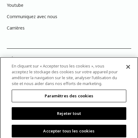
Youtube
Communiquez avec nous
Carrières
PRÉCISION DES COULEURS : Veuillez noter que les couleurs affichées à
l’écran peuvent ne pas correspondre exactement aux couleurs de
En cliquant sur « Accepter tous les cookies », vous
peinture réelles en raison des variations de calibration des écrans.
acceptez le stockage des cookies sur votre appareil pour
Vous pouvez apporter les numéros d’échantillons de couleur de
améliorer la navigation sur le site, analyser l’utilisation du
peinture dans votre magasin Dulux Peintures le plus proche afin de
site et nous aider dans nos efforts de marketing.
trouver la couleur exacte recherchée.
Paramètres des cookies
© 2025 Canadian Industries Ltd. Tous droits réservés. Dulux
est une marque déposée d’AkzoNobel et est licenciée à The
Pittsburgh Paints Co. pour utilisation au Canada seulement. Le
Rejeter tout
Multi-Colored Swatches Design est une marque déposée de
Canadian Industries Ltd.
Accepter tous les cookies