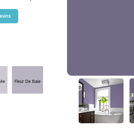
asins
Pourpre Intense
tée
Fleur De Baie
DLX1174-6