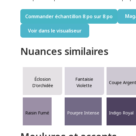
Mag
Commander échantillon 8 po sur 8 po
Voir dans le visualiseur
Nuances similaires
Éclosion
Fantaisie
Coupe Argen
D'orchidée
Violette
Raisin Fumé
Pourpre Intense
Indigo Royal