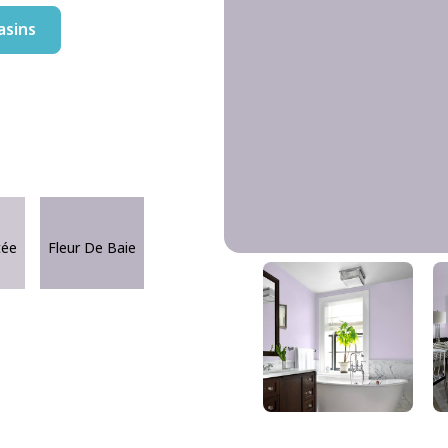
asins
tée
Fleur De Baie
Fleur De Baie
DLX1174-4