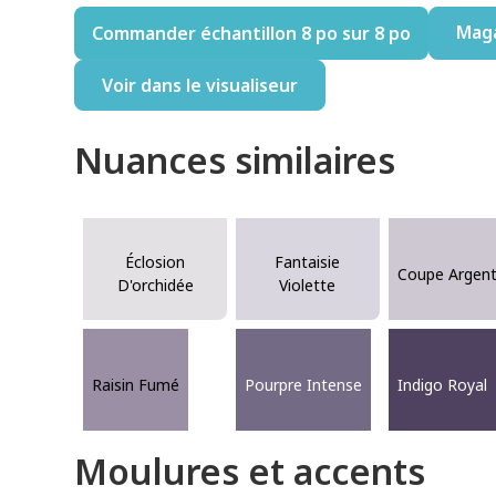
Mag
Commander échantillon 8 po sur 8 po
Voir dans le visualiseur
Nuances similaires
Éclosion
Fantaisie
Coupe Argen
D'orchidée
Violette
Raisin Fumé
Pourpre Intense
Indigo Royal
Moulures et accents